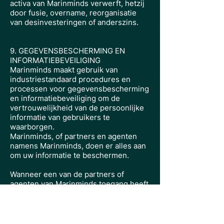
activa van Marinminds verwerft, hetzij
door fusie, overname, reorganisatie
van desinvesteringen of anderszins.
9. GEGEVENSBESCHERMING EN
INFORMATIEBEVEILIGING
Marinminds maakt gebruik van
industriestandaard procedures en
processen voor gegevensbescherming
en informatiebeveiliging om de
vertrouwelijkheid van de persoonlijke
informatie van gebruikers te
waarborgen.
Marinminds, of partners en agenten
namens Marinminds, doen er alles aan
om uw informatie te beschermen.
Wanneer een van de partners of
agenten van Marinminds toegang heeft
tot gevoelige persoonlijke informatie of
deze bijhoudt, gaat het bedrijf
vertrouwelijkheidsovereenkomsten
aan om de privacy van dergelijke